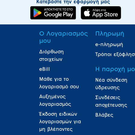
Κατεβάστε την εφαρμογή μας
Ο Λογαριασμός
Πληρωμή
μου
e-πληρωμή
Διόρθωση
Τρόποι εξόφλη
στοιχείων
Η παροχή μ
eBill
Μάθε για το
Νέα σύνδεση
λογαριασμό σου
ύδρευσης
Αυξημένος
Συνδέσεις
λογαριασμός
αποχέτευσης
Έκδοση ειδικών
Βλάβες
λογαριασμών για
μη βλέποντες