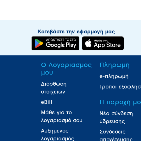
Κατεβάστε την εφαρμογή μας
Ο Λογαριασμός
Πληρωμή
μου
e-πληρωμή
Διόρθωση
Τρόποι εξόφλη
στοιχείων
Η παροχή μ
eBill
Μάθε για το
Νέα σύνδεση
λογαριασμό σου
ύδρευσης
Αυξημένος
Συνδέσεις
λογαριασμός
αποχέτευσης