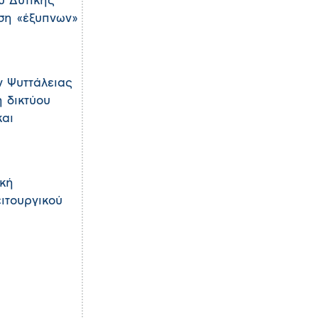
υ Δυτικής
αση «έξυπνων»
ν Ψυττάλειας
 δικτύου
και
ακή
ειτουργικού