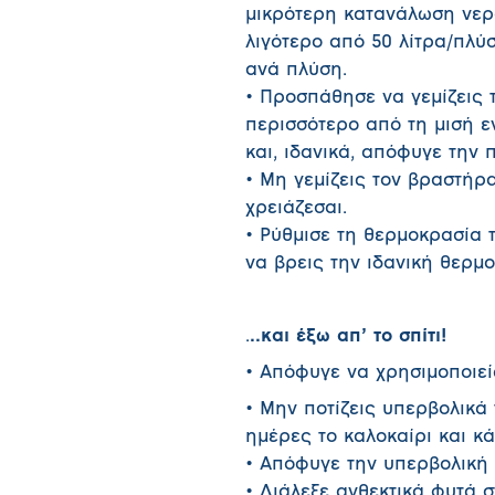
μικρότερη κατανάλωση νερ
λιγότερο από 50 λίτρα/πλύ
ανά πλύση.
• Προσπάθησε να γεμίζεις 
περισσότερο από τη μισή ε
και, ιδανικά, απόφυγε την 
• Μη γεμίζεις τον βραστήρ
χρειάζεσαι.
• Ρύθμισε τη θερμοκρασία 
να βρεις την ιδανική θερμο
.
..και έξω απ’ το σπίτι!
• Απόφυγε να χρησιμοποιείς
• Μην ποτίζεις υπερβολικά 
ημέρες το καλοκαίρι και κά
• Απόφυγε την υπερβολική 
• Διάλεξε ανθεκτικά φυτά σ