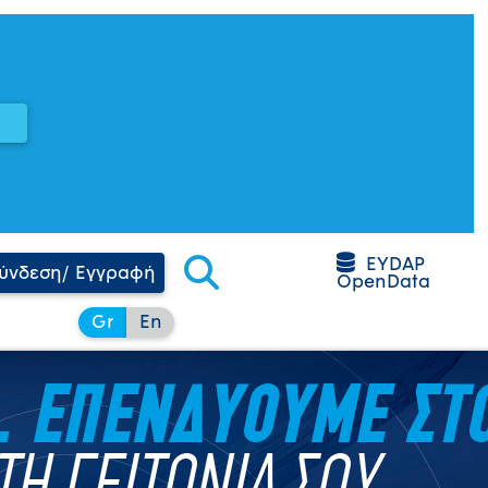
EYDAP
ύνδεση/ Εγγραφή
OpenData
Gr
En