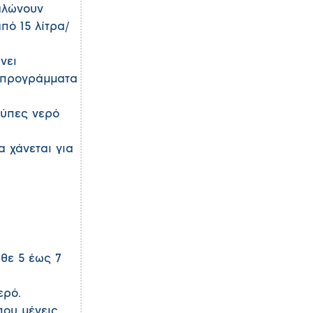
αλώνουν
πό 15 λίτρα/
νει
ά προγράμματα
ούπες νερό
 χάνεται για
άθε 5 έως 7
ερό.
που μένεις.