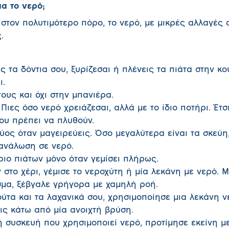
ια το νερό;
στον πολυτιμότερο πόρο, το νερό, με μικρές αλλαγές σ
.
ς τα δόντια σου, ξυρίζεσαι ή πλένεις τα πιάτα στην κο
ι.
τους και όχι στην μπανιέρα.
Πιες όσο νερό χρειάζεσαι, αλλά με το ίδιο ποτήρι. Έτσ
ου πρέπει να πλυθούν.
ύος όταν μαγειρεύεις. Όσο μεγαλύτερα είναι τα σκεύη
τανάλωση σε νερό.
ριο πιάτων μόνο όταν γεμίσει πλήρως.
ν στο χέρι, γέμισε το νεροχύτη ή μία λεκάνη με νερό. 
ισμα, ξέβγαλε γρήγορα με χαμηλή ροή.
ύτα και τα λαχανικά σου, χρησιμοποίησε μια λεκάνη ν
εις κάτω από μία ανοιχτή βρύση.
ή συσκευή που χρησιμοποιεί νερό, προτίμησε εκείνη μ