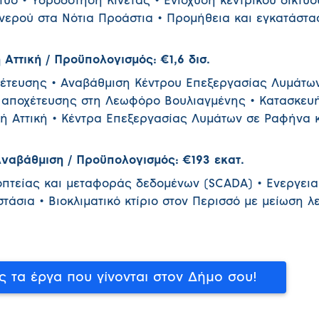
τυο • Υδροδότηση Κινέτας • Ενίσχυση κεντρικού δικτύο
νερού στα Νότια Προάστια • Προμήθεια και εγκατάστ
Αττική / Προϋπολογισμός: €1,6 δισ.
χέτευσης • Αναβάθμιση Κέντρου Επεξεργασίας Λυμάτω
ς αποχέτευσης στη Λεωφόρο Βουλιαγμένης • Κατασκευή
ή Αττική • Κέντρα Επεξεργασίας Λυμάτων σε Ραφήνα 
ναβάθμιση / Προϋπολογισμός: €193 εκατ.
οπτείας και μεταφοράς δεδομένων (SCADA) • Ενεργει
τάσια • Βιοκλιματικό κτίριο στον Περισσό με μείωση λ