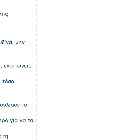
τις
υζίνα, μην
ι, ελαττώνεις
, τόσο
Μούλιασε τα
ερό για να τα
ε τη