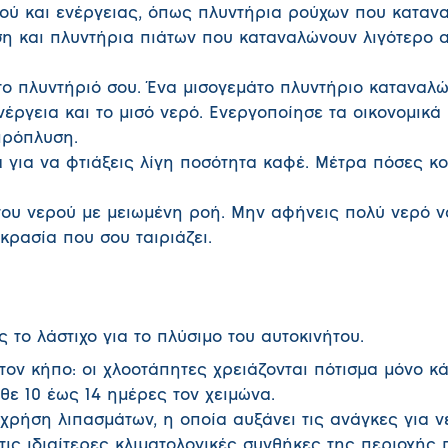
ού και ενέργειας, όπως πλυντήρια ρούχων που καταν
ση και πλυντήρια πιάτων που καταναλώνουν λιγότερο α
το πλυντήριό σου. Ένα μισογεμάτο πλυντήριο καταναλώ
νέργεια και το μισό νερό. Ενεργοποίησε τα οικονομικ
πρόπλυση.
α για να φτιάξεις λίγη ποσότητα καφέ. Μέτρα πόσες κ
του νερού με μειωμένη ροή. Μην αφήνεις πολύ νερό να
κρασία που σου ταιριάζει.
 το λάστιχο για το πλύσιμο του αυτοκινήτου.
τον κήπο: οι χλοοτάπητες χρειάζονται πότισμα μόνο κ
θε 10 έως 14 ημέρες τον χειμώνα.
χρήση λιπασμάτων, η οποία αυξάνει τις ανάγκες για ν
τις ιδιαίτερες κλιματολογικές συνθήκες της περιοχής 