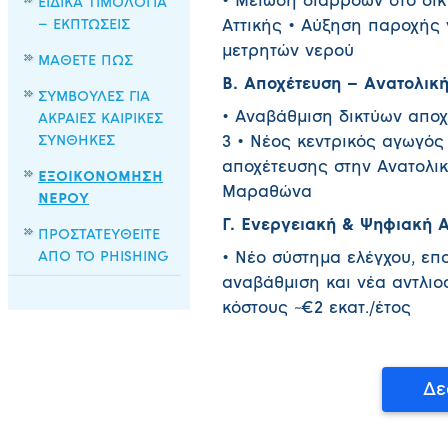
• Μείωση διαρροών στο δίκ
ΕΙΔΙΚΑ ΤΙΜΟΛΟΓΙΑ
– ΕΚΠΤΩΣΕΙΣ
Αττικής • Αύξηση παροχής 
μετρητών νερού
ΜΑΘΕΤΕ ΠΩΣ
Β. Αποχέτευση – Ανατολική 
ΣΥΜΒΟΥΛΕΣ ΓΙΑ
• Αναβάθμιση δικτύων απο
ΑΚΡΑΙΕΣ ΚΑΙΡΙΚΕΣ
ΣΥΝΘΗΚΕΣ
3 • Νέος κεντρικός αγωγό
αποχέτευσης στην Ανατολικ
ΕΞΟΙΚΟΝΟΜΗΣΗ
Μαραθώνα
ΝΕΡΟΥ
Γ. Ενεργειακή & Ψηφιακή Α
ΠΡΟΣΤΑΤΕΥΘΕΙΤΕ
ΑΠΟ ΤΟ PHISHING
• Νέο σύστημα ελέγχου, επ
αναβάθμιση και νέα αντλιοσ
κόστους ~€2 εκατ./έτος