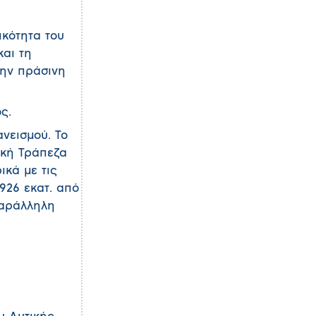
ικότητα του
αι τη
την πράσινη
ς.
νεισμού. Το
ική Τράπεζα
ικά με τις
926 εκατ. από
παράλληλη