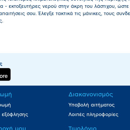
ια - εκτοξευτήρες νερού στην άκρη του λάστιχου, ώστε
παιτήσεις σου. Έλεγξε τακτικά τις μάνικες, τους συνδ
ς.
ς
ωμή
Διακανονισμός
ρωμή
Υποβολή αιτήματος
ι εξόφλησης
Λοιπές πληροφορίες
ροχή μου
Τιμολόγιο