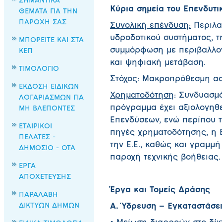
ΣΗΜΑΝΤΙΚΑ
Κύρια σημεία του Επενδυτι
ΘΕΜΑΤΑ ΓΙΑ ΤΗΝ
ΠΑΡΟΧΗ ΣΑΣ
Συνολική επένδυση:
Περιλαμ
υδροδοτικού συστήματος, 
ΜΠΟΡΕΙΤΕ ΚΑΙ ΣΤΑ
συμμόρφωση με περιβαλλοντ
ΚΕΠ
και ψηφιακή μετάβαση.
ΤΙΜΟΛΟΓΙΟ
Στόχος
: Μακροπρόθεσμη ασ
ΕΚΔΟΣΗ ΕΙΔΙΚΩΝ
Χρηματοδότηση
: Συνδυασμ
ΛΟΓΑΡΙΑΣΜΩΝ ΓΙΑ
πρόγραμμα έχει αξιολογηθ
ΜΗ ΒΛΕΠΟΝΤΕΣ
Επενδύσεων, ενώ περίπου τ
ΕΤΑΙΡΙΚΟΙ
πηγές χρηματοδότησης, η Ε
ΠΕΛΑΤΕΣ -
την Ε.Ε., καθώς και γραμμ
ΔΗΜΟΣΙΟ - ΟΤΑ
παροχή τεχνικής βοήθειας.
ΕΡΓΑ
ΑΠΟΧΕΤΕΥΣΗΣ
Έργα και Τομείς Δράσης
ΠΑΡΑΛΑΒΗ
ΔΙΚΤΥΩΝ ΔΗΜΩΝ
Α. Ύδρευση – Εγκαταστάσει