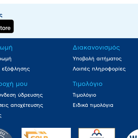
ς
ωμή
Διακανονισμός
ρωμή
Υποβολή αιτήματος
ι εξόφλησης
Λοιπές πληροφορίες
ροχή μου
Τιμολόγιο
ύνδεση ύδρευσης
Τιμολόγιο
σεις αποχέτευσης
Ειδικά τιμολόγια
ς