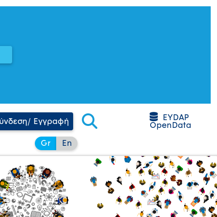
EYDAP
ύνδεση/ Εγγραφή
OpenData
Gr
En