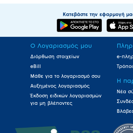
Κατεβάστε την εφαρμογή μα
Ο Λογαριασμός μου
Πληρ
Διόρθωση στοιχείων
e-πλη
eBill
Τρόπο
Μάθε για το λογαριασμό σου
Η πα
Αυξημένος λογαριασμός
Νέα σ
Έκδοση ειδικών λογαριασμών
Συνδέ
για μη βλέποντες
Βλάβε