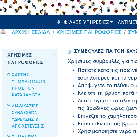
ΨΗΦΙΑΚΕΣ ΥΠΗΡΕΣΙΕΣ
ΑΝΤΙΜΕ
ΑΡΧΙΚΗ ΣΕΛΙΔΑ
ΧΡΗΣΙΜΕΣ ΠΛΗΡΟΦΟΡΙΕΣ
ΣΥ
ΣΥΜΒΟΥΛΕΣ ΓΙΑ ΤΟΝ ΚΑ
ΧΡΗΣΙΜΕΣ
Χρήσιμες συμβουλές για τ
ΠΛΗΡΟΦΟΡΙΕΣ
Ποτίστε κατά τις πρωιν
ΧΑΡΤΗΣ
χαμηλότερες και το νερ
ΥΠΟΧΡΕΩΣΕΩΝ
Αποφύγετε το πλύσιμο μ
ΠΡΟΣ ΤΟΝ
Κλείστε τη βρύση κατά 
ΚΑΤΑΝΑΛΩΤΗ
Λειτουργήστε το πλυντ
ΔΙΑΔΙΚΑΣΙΕΣ
τις βραδινές ώρες (μετά
ΣΥΝΔΕΣΕΩΝ
Επιλέξτε το χαμηλότερ
ΥΔΡΕΥΣΗΣ &
Επιδιορθώστε τις βρύσε
ΑΠΟΧΕΤΕΥΣΗΣ
Χρησιμοποιήστε νερό πο