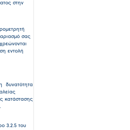
ματος στην
δρομετρητή
γαριασμό σας
 χρεώνονται
ηση εντολή
τη δυνατότητα
αλείας
ης κατάστασης
.
ο 3.2.5 του