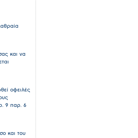
λαθραία
σας και να
εται
ωθεί οφειλές
ους
. 9 παρ. 6
σο και του