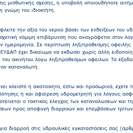
 της μισθωτικής σχέσης, η υποβολή οποιουδήποτε αιτή
 γνώμη του ιδιοκτήτη.
φλείτε την αξία του νερού βάσει των ενδείξεων του υ
 σχετική νόμιμη επιβάρυνση που αναγράφεται στον λο
όν ημερομηνία. Σε περίπτωση ληξιπρόθεσμης οφειλής
 ΕΥΔΑΠ έχει δικαίωμα να εκδώσει χωρίς άλλη ειδοποί
 του ακινήτου λόγω ληξιπρόθεσμων οφειλών. Τα έξοδα
ον καταναλωτή.
νει κλειστό ή ακατοίκητο, έστω και προσωρινά, έχετε 
οδότησης ή και αφαίρεση υδρομετρητή για λόγους ασφ
οτείνεται ο τακτικός έλεγχος των καταναλώσεων και τ
σεων προς αποφυγή διαρροών και επεμβάσεων τρίτων
για διαρροή στις υδραυλικές εγκαταστάσεις σας (άρθρ