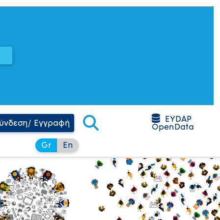
EYDAP
ύνδεση/ Εγγραφή
OpenData
Gr
En