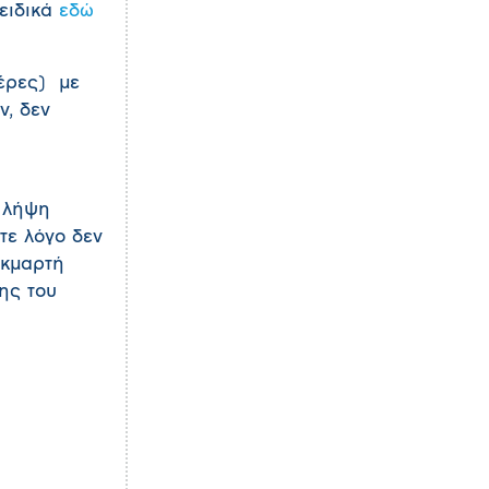
 ειδικά
εδώ
μέρες) με
ν, δεν
η λήψη
τε λόγο δεν
εκμαρτή
ης του