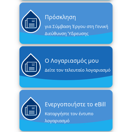
Πρόσκληση
για Σύμβαση Έργου στη Γενική
Διεύθυνση Ύδρευσης
Ο Λογαριασμός μου
Δείτε τον τελευταίο λογαριασμό
Eνεργοποιήστε το eBill
Καταργήστε τον έντυπο
λογαριασμό