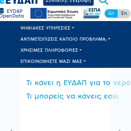
Σύνδεση/ Εγγραφή
EYDAP
Gr
En
OpenData
ΨΗΦΙΑΚΕΣ ΥΠΗΡΕΣΙΕΣ
ΑΝΤΙΜΕΤΩΠΙΖΕΙΣ ΚΑΠΟΙΟ ΠΡΟΒΛΗΜΑ;
ΧΡΗΣΙΜΕΣ ΠΛΗΡΟΦΟΡΙΕΣ
ΕΠΙΚΟΙΝΩΝΗΣΤΕ ΜΑΖΙ ΜΑΣ
Τι κάνει η ΕΥΔΑΠ για το νερό
Τι μπορείς να κάνεις εσύ;