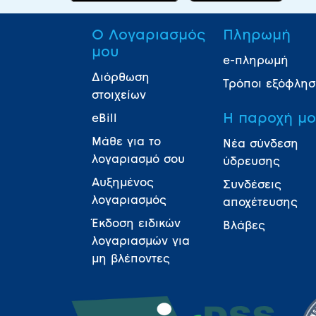
Ο Λογαριασμός
Πληρωμή
μου
e-πληρωμή
Διόρθωση
Τρόποι εξόφλη
στοιχείων
Η παροχή μ
eBill
Μάθε για το
Νέα σύνδεση
λογαριασμό σου
ύδρευσης
Αυξημένος
Συνδέσεις
λογαριασμός
αποχέτευσης
Έκδοση ειδικών
Βλάβες
λογαριασμών για
μη βλέποντες