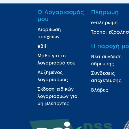
Ο Λογαριασμός
Πληρωμή
μου
e-πληρωμή
Διόρθωση
Τρόποι εξόφλη
στοιχείων
Η παροχή μ
eBill
Μάθε για το
Νέα σύνδεση
λογαριασμό σου
ύδρευσης
Αυξημένος
Συνδέσεις
λογαριασμός
αποχέτευσης
Έκδοση ειδικών
Βλάβες
λογαριασμών για
μη βλέποντες