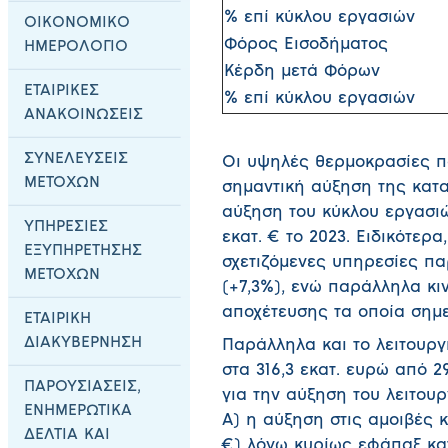
% επί κύκλου εργασιών
ΟΙΚΟΝΟΜΙΚΟ
Φόρος Εισοδήματος
ΗΜΕΡΟΛΟΓΙΟ
Κέρδη μετά Φόρων
ΕΤΑΙΡΙΚΕΣ
% επί κύκλου εργασιών
ΑΝΑΚΟΙΝΩΣΕΙΣ
ΣΥΝΕΛΕΥΣΕΙΣ
Οι υψηλές θερμοκρασίες π
ΜΕΤΟΧΩΝ
σημαντική αύξηση της κατ
αύξηση του κύκλου εργασιών
ΥΠΗΡΕΣΙΕΣ
εκατ. € το 2023. Ειδικότερ
ΕΞΥΠΗΡΕΤΗΣΗΣ
σχετιζόμενες υπηρεσίες πα
ΜΕΤΟΧΩΝ
(+7,3%), ενώ παράλληλα κι
αποχέτευσης τα οποία σημε
ΕΤΑΙΡΙΚΗ
ΔΙΑΚΥΒΕΡΝΗΣΗ
Παράλληλα και το λειτουργ
στα 316,3 εκατ. ευρώ από 29
ΠΑΡΟΥΣΙΑΣΕΙΣ,
για την αύξηση του λειτουρ
ΕΝΗΜΕΡΩΤΙΚΑ
Α) η αύξηση στις αμοιβές κ
ΔΕΛΤΙΑ ΚΑΙ
€) λόγω κυρίως εφάπαξ κα