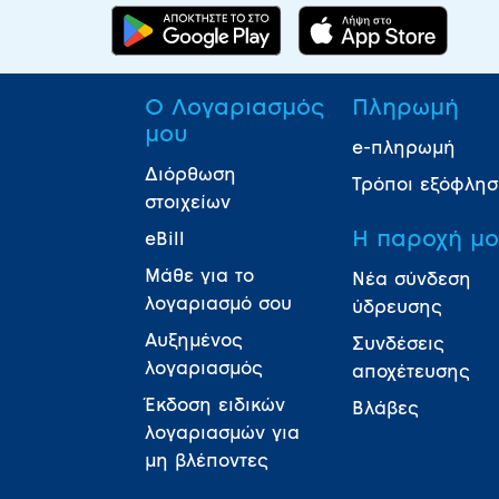
Ο Λογαριασμός
Πληρωμή
μου
e-πληρωμή
Διόρθωση
Τρόποι εξόφλη
στοιχείων
Η παροχή μ
eBill
Μάθε για το
Νέα σύνδεση
λογαριασμό σου
ύδρευσης
Αυξημένος
Συνδέσεις
λογαριασμός
αποχέτευσης
Έκδοση ειδικών
Βλάβες
λογαριασμών για
μη βλέποντες