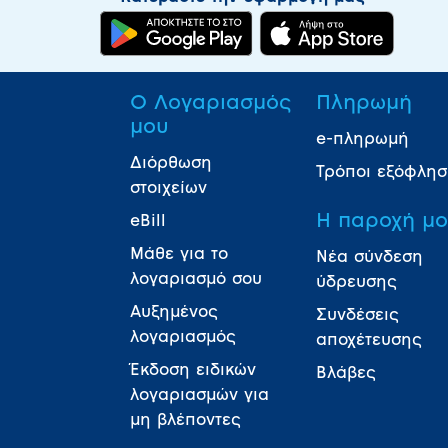
Ο Λογαριασμός
Πληρωμή
μου
e-πληρωμή
Διόρθωση
Τρόποι εξόφλη
στοιχείων
Η παροχή μ
eBill
Μάθε για το
Νέα σύνδεση
λογαριασμό σου
ύδρευσης
Αυξημένος
Συνδέσεις
λογαριασμός
αποχέτευσης
Έκδοση ειδικών
Βλάβες
λογαριασμών για
μη βλέποντες