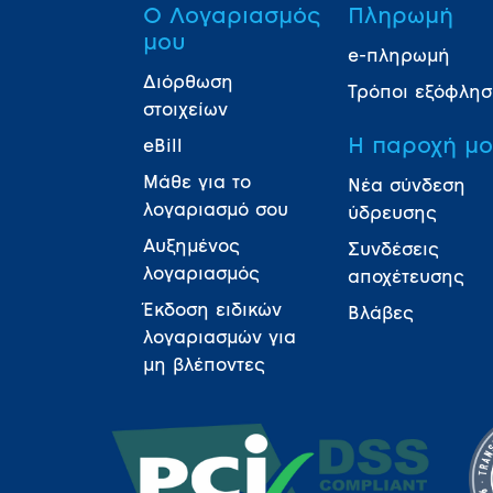
Ο Λογαριασμός
Πληρωμή
μου
e-πληρωμή
Διόρθωση
Τρόποι εξόφλη
στοιχείων
Η παροχή μ
eBill
Μάθε για το
Νέα σύνδεση
λογαριασμό σου
ύδρευσης
Αυξημένος
Συνδέσεις
λογαριασμός
αποχέτευσης
Έκδοση ειδικών
Βλάβες
λογαριασμών για
μη βλέποντες