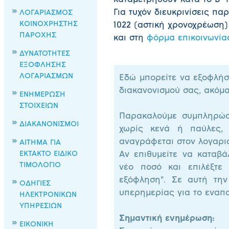
καταμετρηθούν κατά το Β’ τ
Για τυχόν διευκρινίσεις π
ΛΟΓΑΡΙΑΣΜΟΣ
ΚΟΙΝΟΧΡΗΣΤΗΣ
1022 (αστική χρονοχρέωση)
ΠΑΡΟΧΗΣ
και στη
φόρμα επικοινωνία
ΔΥΝΑΤΟΤΗΤΕΣ
ΕΞΟΦΛΗΣΗΣ
ΛΟΓΑΡΙΑΣΜΩΝ
Εδώ μπορείτε να εξοφλήσ
διακανονισμού σας, ακόμα 
ΕΝΗΜΕΡΩΣΗ
ΣΤΟΙΧΕΙΩΝ
Παρακαλούμε συμπληρώσ
ΔΙΑΚΑΝΟΝΙΣΜΟΙ
χωρίς κενά ή παύλες,
αναγράφεται στον λογαρι
ΑΙΤΗΜΑ ΓΙΑ
ΕΚΤΑΚΤΟ ΕΙΔΙΚΟ
Αν επιθυμείτε να καταβά
ΤΙΜΟΛΟΓΙΟ
νέο ποσό και επιλέξτε
εξόφληση". Σε αυτή την 
ΟΔΗΓΙΕΣ
υπερημερίας για το εναπο
ΗΛΕΚΤΡΟΝΙΚΩΝ
ΥΠΗΡΕΣΙΩΝ
Σημαντική ενημέρωση:
ΕΙΚΟΝΙΚΗ