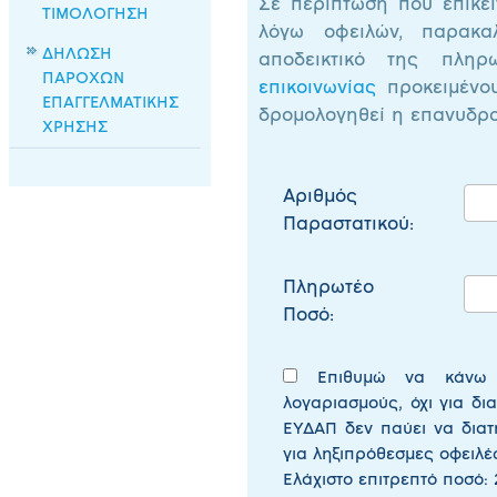
Σε περίπτωση που επίκει
ΤΙΜΟΛΟΓΗΣΗ
λόγω οφειλών, παρακα
ΔΗΛΩΣΗ
αποδεικτικό της πλ
ΠΑΡΟΧΩΝ
επικοινωνίας
προκειμένου
ΕΠΑΓΓΕΛΜΑΤΙΚΗΣ
δρομολογηθεί η επανυδροδ
ΧΡΗΣΗΣ
Αριθμός
Παραστατικού:
Πληρωτέο
Ποσό:
Επιθυμώ να κάνω 
λογαριασμούς
, όχι για δ
ΕΥΔΑΠ δεν παύει να διατ
για ληξιπρόθεσμες οφειλέ
Ελάχιστο επιτρεπτό ποσό: