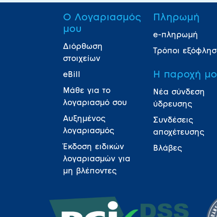
Ο Λογαριασμός
Πληρωμή
μου
e-πληρωμή
Διόρθωση
Τρόποι εξόφλη
στοιχείων
Η παροχή μ
eBill
Μάθε για το
Νέα σύνδεση
λογαριασμό σου
ύδρευσης
Αυξημένος
Συνδέσεις
λογαριασμός
αποχέτευσης
Έκδοση ειδικών
Βλάβες
λογαριασμών για
μη βλέποντες