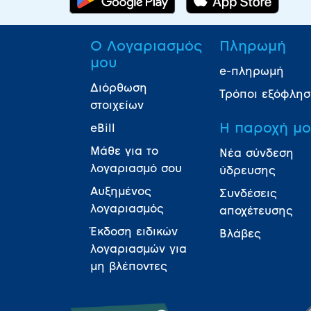
Ο Λογαριασμός
Πληρωμή
μου
e-πληρωμή
Διόρθωση
Τρόποι εξόφλη
στοιχείων
Η παροχή μ
eBill
Μάθε για το
Νέα σύνδεση
λογαριασμό σου
ύδρευσης
Αυξημένος
Συνδέσεις
λογαριασμός
αποχέτευσης
Έκδοση ειδικών
Βλάβες
λογαριασμών για
μη βλέποντες