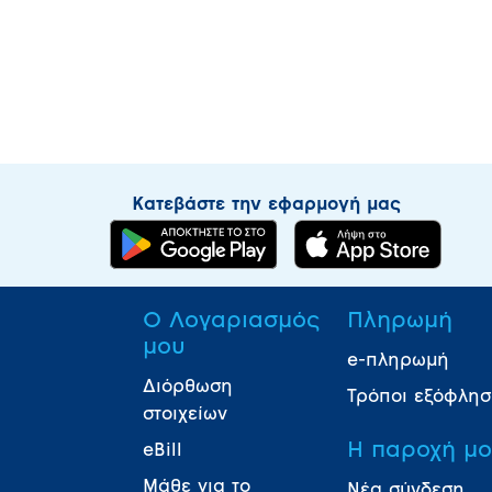
Κατεβάστε την εφαρμογή μας
Ο Λογαριασμός
Πληρωμή
μου
e-πληρωμή
Διόρθωση
Τρόποι εξόφλη
στοιχείων
Η παροχή μ
eBill
Μάθε για το
Νέα σύνδεση