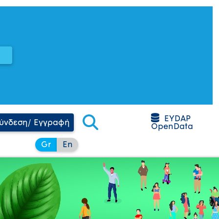
EYDAP
ύνδεση/ Εγγραφή
OpenData
Gr
En