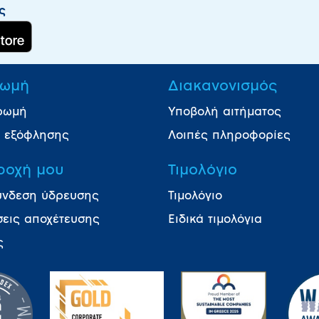
ς
ωμή
Διακανονισμός
ρωμή
Υποβολή αιτήματος
ι εξόφλησης
Λοιπές πληροφορίες
ροχή μου
Τιμολόγιο
ύνδεση ύδρευσης
Τιμολόγιο
σεις αποχέτευσης
Ειδικά τιμολόγια
ς