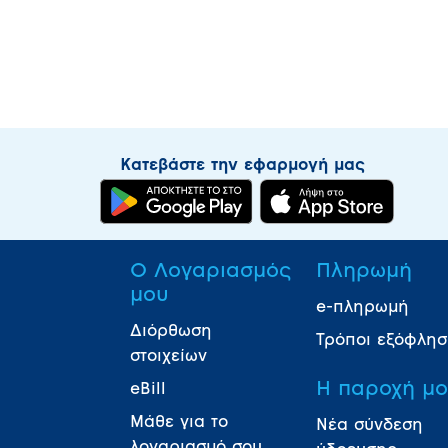
Κατεβάστε την εφαρμογή μας
Ο Λογαριασμός
Πληρωμή
μου
e-πληρωμή
Διόρθωση
Τρόποι εξόφλη
στοιχείων
Η παροχή μ
eBill
Μάθε για το
Νέα σύνδεση
λογαριασμό σου