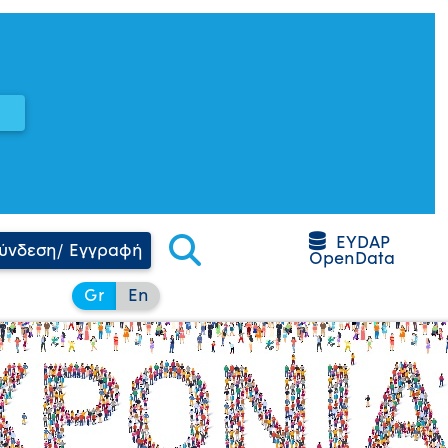
EYDAP
ύνδεση/ Εγγραφή
OpenData
Gr
En