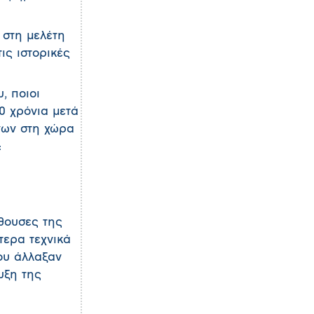
 στη μελέτη
ις ιστορικές
, ποιοι
0 χρόνια μετά
γων στη χώρα
:
ίθουσες της
τερα τεχνικά
ου άλλαξαν
υξη της