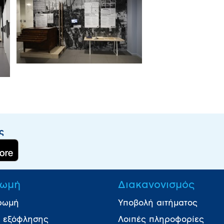
ς
ωμή
Διακανονισμός
ρωμή
Υποβολή αιτήματος
ι εξόφλησης
Λοιπές πληροφορίες