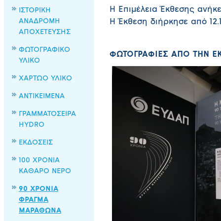
Η Επιμέλεια Έκθεσης ανήκ
ΙΣΤΟΡΙΚΗ
ΑΝΑΔΡΟΜΗ
Η Έκθεση διήρκησε από 12.1
ΑΠΟΧΕΤΕΥΣΗΣ
ΦΩΤΟΓΡΑΦΙΚΟ
ΦΩΤΟΓΡΑΦΙΕΣ ΑΠΟ ΤΗΝ Ε
ΥΛΙΚΟ
ΧΑΡΤΩΟ ΥΛΙΚΟ
ΑΝΤΙΚΕΙΜΕΝΑ
ΓΡΑΜΜΑΤΟΣΕΙΡΑ
HYDRO
ΕΚΔΟΣΕΙΣ
100 ΧΡΟΝΙΑ
ΚΑΘΑΡΟ ΝΕΡΟ
90 ΧΡΟΝΙΑ
ΦΡΑΓΜΑ
ΜΑΡΑΘΩΝΑ