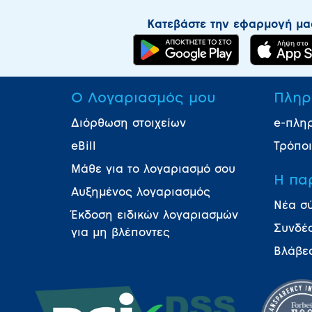
Κατεβάστε την εφαρμογή μα
Ο Λογαριασμός μου
Πληρ
Διόρθωση στοιχείων
e-πλη
eBill
Τρόπο
Μάθε για το λογαριασμό σου
Η πα
Αυξημένος λογαριασμός
Νέα σ
Έκδοση ειδικών λογαριασμών
Συνδέ
για μη βλέποντες
Βλάβε