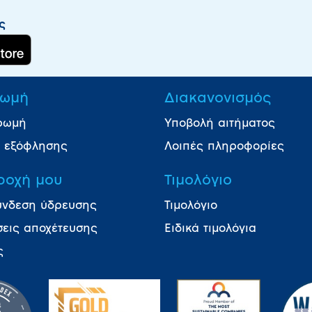
ς
ωμή
Διακανονισμός
ρωμή
Υποβολή αιτήματος
ι εξόφλησης
Λοιπές πληροφορίες
ροχή μου
Τιμολόγιο
ύνδεση ύδρευσης
Τιμολόγιο
σεις αποχέτευσης
Ειδικά τιμολόγια
ς