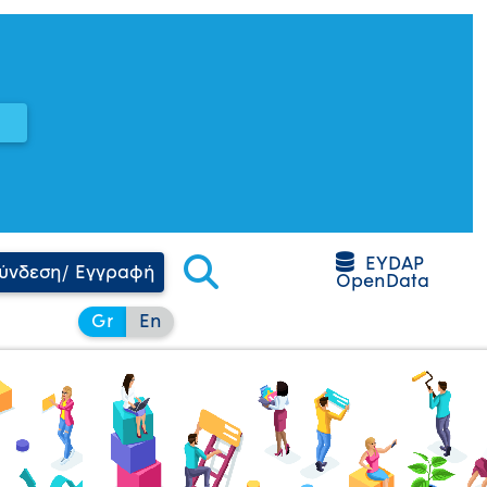
EYDAP
ύνδεση/ Εγγραφή
OpenData
Gr
En