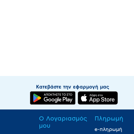
Κατεβάστε την εφαρμογή μας
Ο Λογαριασμός
Πληρωμή
μου
e-πληρωμή