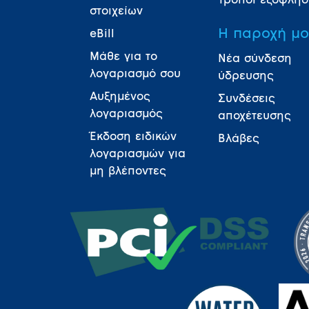
Τρόποι εξόφλη
στοιχείων
Η παροχή μ
eBill
Μάθε για το
Νέα σύνδεση
λογαριασμό σου
ύδρευσης
Αυξημένος
Συνδέσεις
λογαριασμός
αποχέτευσης
Έκδοση ειδικών
Βλάβες
λογαριασμών για
μη βλέποντες