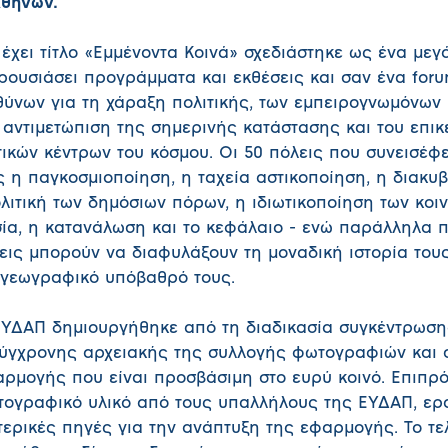
Αθηνών.
 έχει τίτλο «Εμμένοντα Κοινά» σχεδιάστηκε ως ένα με
ρουσιάσει προγράμματα και εκθέσεις και σαν ένα foru
ύνων για τη χάραξη πολιτικής, των εμπειρογνωμόνων 
ν αντιμετώπιση της σημερινής κατάστασης και του επικ
ικών κέντρων του κόσμου. Οι 50 πόλεις που συνεισέφ
 η παγκοσμιοποίηση, η ταχεία αστικοποίηση, η διακυ
λιτική των δημόσιων πόρων, η ιδιωτικοποίηση των κοιν
σία, η κατανάλωση και το κεφάλαιο - ενώ παράλληλα π
εις μπορούν να διαφυλάξουν τη μοναδική ιστορία τους
αι γεωγραφικό υπόβαθρό τους.
ΕΥΔΑΠ δημιουργήθηκε από τη διαδικασία συγκέντρωση
σύγχρονης αρχειακής της συλλογής φωτογραφιών και σ
ρμογής που είναι προσβάσιμη στο ευρύ κοινό. Επιπρ
τογραφικό υλικό από τους υπαλλήλους της ΕΥΔΑΠ, ερ
ρικές πηγές για την ανάπτυξη της εφαρμογής. Το τε