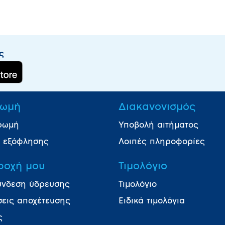
ς
ωμή
Διακανονισμός
ρωμή
Υποβολή αιτήματος
ι εξόφλησης
Λοιπές πληροφορίες
ροχή μου
Τιμολόγιο
ύνδεση ύδρευσης
Τιμολόγιο
σεις αποχέτευσης
Ειδικά τιμολόγια
ς