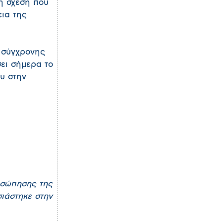
τη σχέση που
εια της
ς σύγχρονης
ει σήμερα το
υ στην
οσώπησης της
σιάστηκε στην