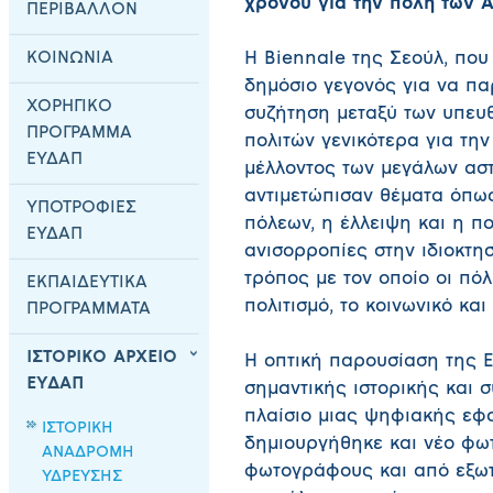
χρόνου για την πόλη των 
ΠΕΡΙΒΑΛΛΟΝ
ΚΟΙΝΩΝΙΑ
Η Biennale της Σεούλ, που
δημόσιο γεγονός για να πα
ΧΟΡΗΓΙΚΟ
συζήτηση μεταξύ των υπευθ
ΠΡΟΓΡΑΜΜΑ
πολιτών γενικότερα για τη
ΕΥΔΑΠ
μέλλοντος των μεγάλων αστ
αντιμετώπισαν θέματα όπως
ΥΠΟΤΡΟΦΙΕΣ
πόλεων, η έλλειψη και η πο
ΕΥΔΑΠ
ανισορροπίες στην ιδιοκτη
τρόπος με τον οποίο οι πόλ
ΕΚΠΑΙΔΕΥΤΙΚΑ
πολιτισμό, το κοινωνικό κ
ΠΡΟΓΡΑΜΜΑΤΑ
ΙΣΤΟΡΙΚΟ ΑΡΧΕΙΟ
Η οπτική παρουσίαση της 
ΕΥΔΑΠ
σημαντικής ιστορικής και 
πλαίσιο μιας ψηφιακής εφα
ΙΣΤΟΡΙΚΗ
δημιουργήθηκε και νέο φω
ΑΝΑΔΡΟΜΗ
φωτογράφους και από εξωτε
ΥΔΡΕΥΣΗΣ