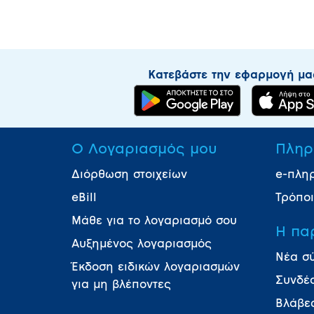
Κατεβάστε την εφαρμογή μα
Ο Λογαριασμός μου
Πληρ
Διόρθωση στοιχείων
e-πλη
eBill
Τρόπο
Μάθε για το λογαριασμό σου
Η πα
Αυξημένος λογαριασμός
Νέα σ
Έκδοση ειδικών λογαριασμών
Συνδέ
για μη βλέποντες
Βλάβε