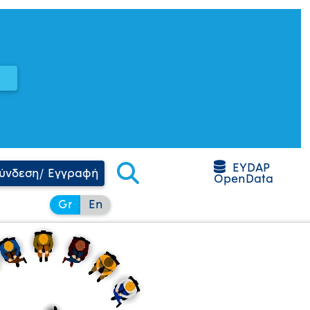
EYDAP
ύνδεση/ Εγγραφή
OpenData
Gr
En