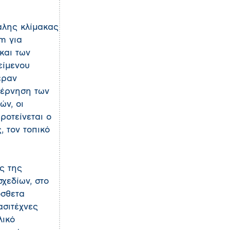
γάλης κλίμακας
m για
και των
είμενου
εραν
βέρνηση των
ών, οι
ροτείνεται ο
, τον τοπικό
ς της
χεδίων, στο
όσθετα
ασιτέχνες
λικό