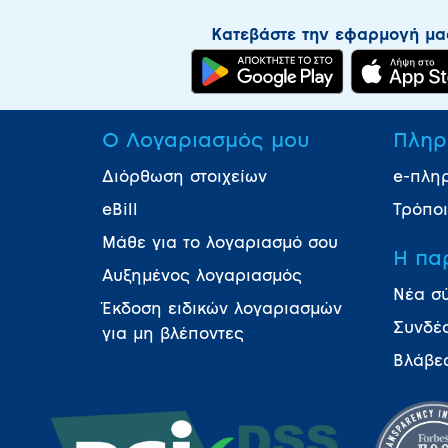
Κατεβάστε την εφαρμογή μα
Ο Λογαριασμός μου
Πληρ
Διόρθωση στοιχείων
e-πλη
eBill
Τρόπο
Μάθε για το λογαριασμό σου
Η πα
Αυξημένος λογαριασμός
Νέα σ
Έκδοση ειδικών λογαριασμών
Συνδέ
για μη βλέποντες
Βλάβε