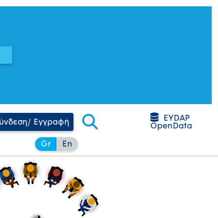
EYDAP
ύνδεση/ Εγγραφή
OpenData
Gr
En