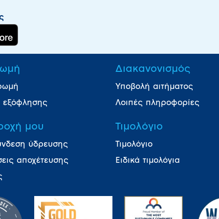
ς
ωμή
Διακανονισμός
ρωμή
Υποβολή αιτήματος
ι εξόφλησης
Λοιπές πληροφορίες
ροχή μου
Τιμολόγιο
ύνδεση ύδρευσης
Τιμολόγιο
σεις αποχέτευσης
Ειδικά τιμολόγια
ς