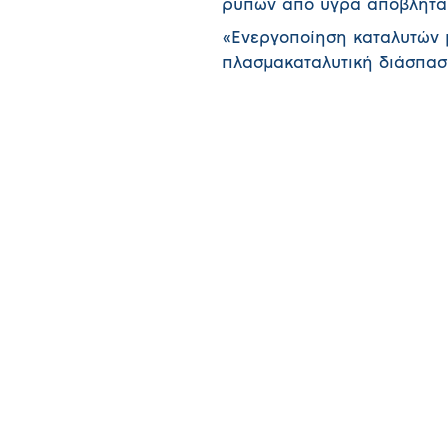
ρύπων από υγρά απόβλητ
«Ενεργοποίηση καταλυτών 
πλασμακαταλυτική διάσπα