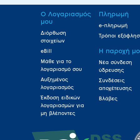
Ο Λογαριασμός
Πληρωμή
μου
e-πληρωμή
Διόρθωση
Τρόποι εξόφλη
στοιχείων
Η παροχή μ
eBill
Μάθε για το
Νέα σύνδεση
λογαριασμό σου
ύδρευσης
Αυξημένος
Συνδέσεις
λογαριασμός
αποχέτευσης
Έκδοση ειδικών
Βλάβες
λογαριασμών για
μη βλέποντες