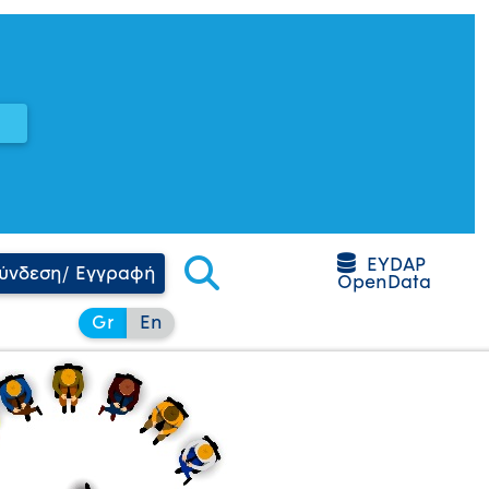
EYDAP
ύνδεση/ Εγγραφή
OpenData
Gr
En