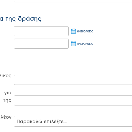
ια της δράσης
ικός
 για
 της
έον