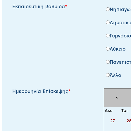
Εκπαιδευτική βαθμίδα
Νηπιαγω
Δημοτικ
Γυμνάσιο
Λύκειο
Πανεπισ
Άλλο
Ημερομηνία Επίσκεψης
<
Δευ
Τρι
27
2