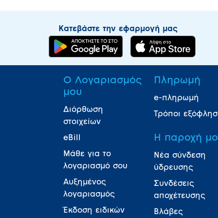
Κατεβάστε την εφαρμογή μας
Ο Λογαριασμός
Πληρωμή
μου
e-πληρωμή
Διόρθωση
Τρόποι εξόφλη
στοιχείων
Η παροχή μ
eBill
Μάθε για το
Νέα σύνδεση
λογαριασμό σου
ύδρευσης
Αυξημένος
Συνδέσεις
λογαριασμός
αποχέτευσης
Έκδοση ειδικών
Βλάβες