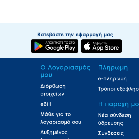
Κατεβάστε την εφαρμογή μας
Ο Λογαριασμός
Πληρωμή
μου
e-πληρωμή
Διόρθωση
Τρόποι εξόφλη
στοιχείων
Η παροχή μ
eBill
Μάθε για το
Νέα σύνδεση
λογαριασμό σου
ύδρευσης
Αυξημένος
Συνδέσεις