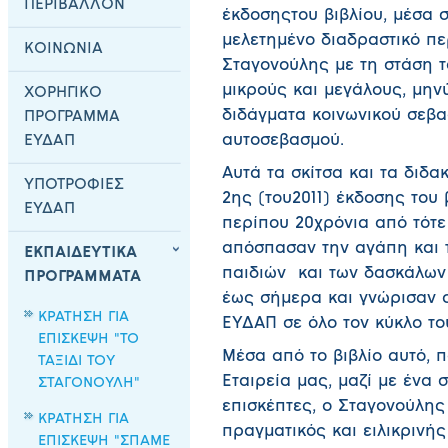
ΠΕΡΙΒΑΛΛΟΝ
έκδοσηςτου βιβλίου, μέσα 
μελετημένο διαδραστικό πε
ΚΟΙΝΩΝΙΑ
Σταγονούλης με τη στάση τ
μικρούς και μεγάλους, μην
ΧΟΡΗΓΙΚΟ
διδάγματα κοινωνικού σεβα
ΠΡΟΓΡΑΜΜΑ
αυτοσεβασμού.
ΕΥΔΑΠ
Αυτά τα σκίτσα και τα διδα
ΥΠΟΤΡΟΦΙΕΣ
2ης (του2011) έκδοσης του 
ΕΥΔΑΠ
περίπου 20χρόνια από τότε
απόσπασαν την αγάπη και 
ΕΚΠΑΙΔΕΥΤΙΚΑ
παιδιών και των δασκάλων 
ΠΡΟΓΡΑΜΜΑΤΑ
έως σήμερα και γνώρισαν α
ΚΡΑΤΗΣΗ ΓΙΑ
ΕΥΔΑΠ σε όλο τον κύκλο το
ΕΠΙΣΚΕΨΗ "ΤΟ
Μέσα από το βιβλίο αυτό, π
ΤΑΞΙΔΙ ΤΟΥ
Εταιρεία μας, μαζί με ένα
ΣΤΑΓΟΝΟΥΛΗ"
επισκέπτες, ο Σταγονούλη
ΚΡΑΤΗΣΗ ΓΙΑ
πραγματικός και ειλικρινής
ΕΠΙΣΚΕΨΗ "ΣΠΑΜΕ