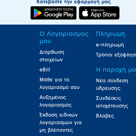
Κατεβάστε την εφαρμογή μας
Ο Λογαριασμός
Πληρωμή
μου
e-πληρωμή
Διόρθωση
Τρόποι εξόφλη
στοιχείων
Η παροχή μ
eBill
Μάθε για το
Νέα σύνδεση
λογαριασμό σου
ύδρευσης
Αυξημένος
Συνδέσεις
λογαριασμός
αποχέτευσης
Έκδοση ειδικών
Βλάβες
λογαριασμών για
μη βλέποντες