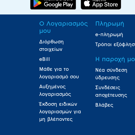
Ο Λογαριασμός
Πληρωμή
μου
e-πληρωμή
Διόρθωση
Τρόποι εξόφλη
στοιχείων
Η παροχή μ
eBill
Μάθε για το
Νέα σύνδεση
λογαριασμό σου
ύδρευσης
Αυξημένος
Συνδέσεις
λογαριασμός
αποχέτευσης
Έκδοση ειδικών
Βλάβες
λογαριασμών για
μη βλέποντες