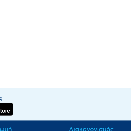
ς
ωμή
Διακανονισμός