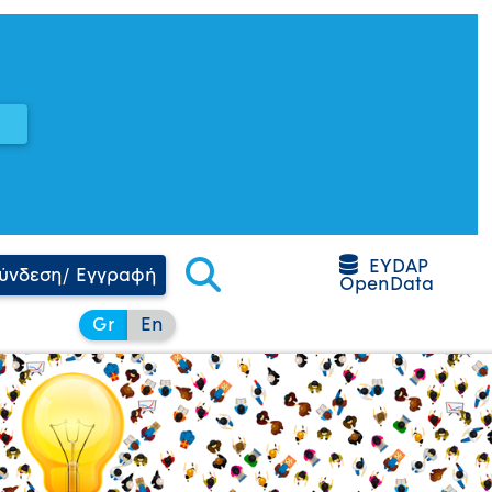
EYDAP
ύνδεση/ Εγγραφή
OpenData
Gr
En