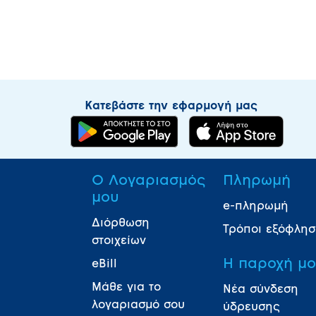
Κατεβάστε την εφαρμογή μας
Ο Λογαριασμός
Πληρωμή
μου
e-πληρωμή
Διόρθωση
Τρόποι εξόφλη
στοιχείων
Η παροχή μ
eBill
Μάθε για το
Νέα σύνδεση
λογαριασμό σου
ύδρευσης