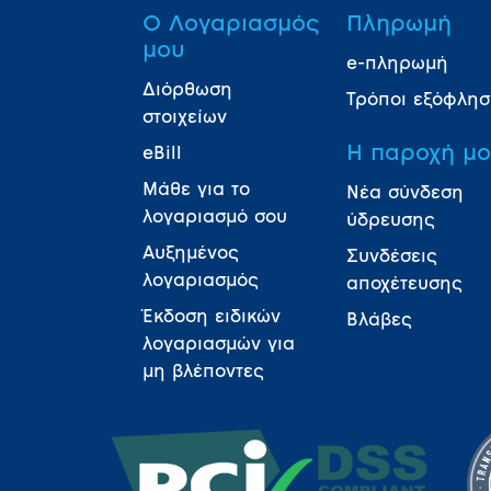
Ο Λογαριασμός
Πληρωμή
μου
e-πληρωμή
Διόρθωση
Τρόποι εξόφλη
στοιχείων
Η παροχή μ
eBill
Μάθε για το
Νέα σύνδεση
λογαριασμό σου
ύδρευσης
Αυξημένος
Συνδέσεις
λογαριασμός
αποχέτευσης
Έκδοση ειδικών
Βλάβες
λογαριασμών για
μη βλέποντες