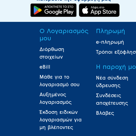
Ο Λογαριασμός
Πληρωμή
μου
e-πληρωμή
Διόρθωση
Τρόποι εξόφλη
στοιχείων
Η παροχή μ
eBill
Μάθε για το
Νέα σύνδεση
λογαριασμό σου
ύδρευσης
Αυξημένος
Συνδέσεις
λογαριασμός
αποχέτευσης
Έκδοση ειδικών
Βλάβες
λογαριασμών για
μη βλέποντες