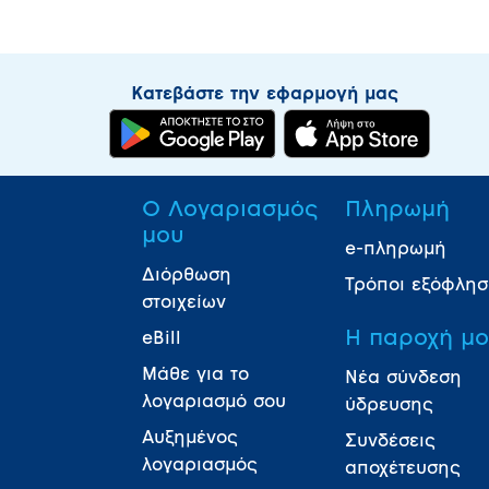
Κατεβάστε την εφαρμογή μας
Ο Λογαριασμός
Πληρωμή
μου
e-πληρωμή
Διόρθωση
Τρόποι εξόφλη
στοιχείων
Η παροχή μ
eBill
Μάθε για το
Νέα σύνδεση
λογαριασμό σου
ύδρευσης
Αυξημένος
Συνδέσεις
λογαριασμός
αποχέτευσης