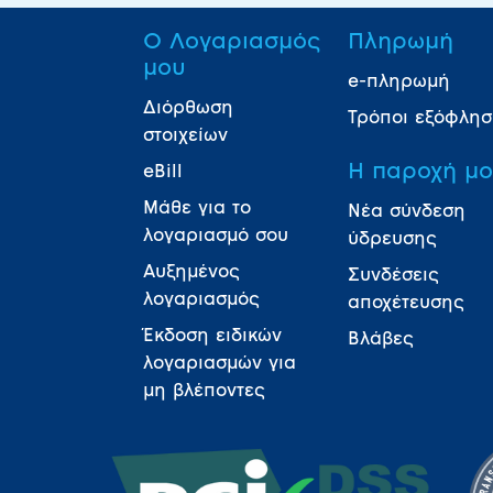
Ο Λογαριασμός
Πληρωμή
μου
e-πληρωμή
Διόρθωση
Τρόποι εξόφλη
στοιχείων
Η παροχή μ
eBill
Μάθε για το
Νέα σύνδεση
λογαριασμό σου
ύδρευσης
Αυξημένος
Συνδέσεις
λογαριασμός
αποχέτευσης
Έκδοση ειδικών
Βλάβες
λογαριασμών για
μη βλέποντες