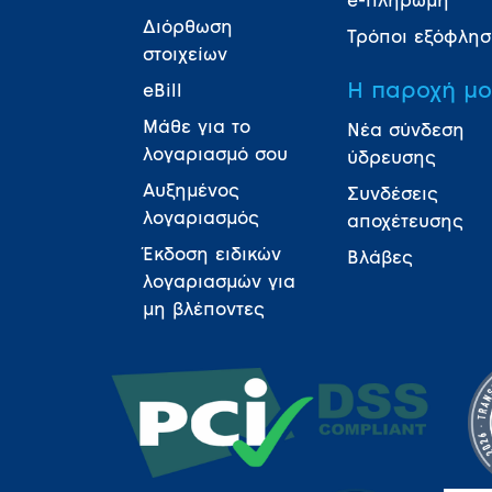
e-πληρωμή
Διόρθωση
Τρόποι εξόφλη
στοιχείων
Η παροχή μ
eBill
Μάθε για το
Νέα σύνδεση
λογαριασμό σου
ύδρευσης
Αυξημένος
Συνδέσεις
λογαριασμός
αποχέτευσης
Έκδοση ειδικών
Βλάβες
λογαριασμών για
μη βλέποντες