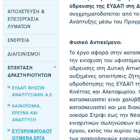
ύδρευσης της ΕΥΔΑΠ στη Δυ
ΑΠΟΧΕΤΕΥΣΗ &
συγχρηματοδοτείται από τ
ΕΠΕΞΕΡΓΑΣΙΑ
Ανάπτυξης μέσω του Προγρά
ΛΥΜΑΤΩΝ
ΕΝΕΡΓΕΙΑ
Φυσικό Αντικείμενο:
Το έργο αφορά στην κατασ
ΔΙΑΓΩΝΙΣΜΟΙ
την ενίσχυση του υφιστάμε
ΕΠΕΚΤΑΣΗ
ύδρευσης στη Δυτική Αττικ
ΔΡΑΣΤΗΡΙΟΤΗΤΩΝ
αυξημένες απαιτήσεις ζήτη
υδροδότησης της ΕΥΔΑΠ της
ΕΥΔΑΠ ΝΗΣΩΝ
Κινέττας και Αλεποχωρίου.
ΑΝΑΠΤΥΞΙΑΚΗ Α.Ε.
κατασκευαστεί είναι χαλύβ
ΚΑΙΝΟΤΟΜΙΑ,
κατασκευαστεί και μια δια
ΕΡΕΥΝΑ ΚΑΙ
οικισμό Στρίφι έως την Νέ
ΑΝΑΠΤΥΞΗ
ενισχυτικών σωληνώσεων εί
έργου, εκτός του κυρίου τ
ΣΥΓΧΡΗΜΑΤΟΔΟΤ
ΟΥΜΕΝΑ ΕΡΓΑ
των αρχαιολογικών ερευνών