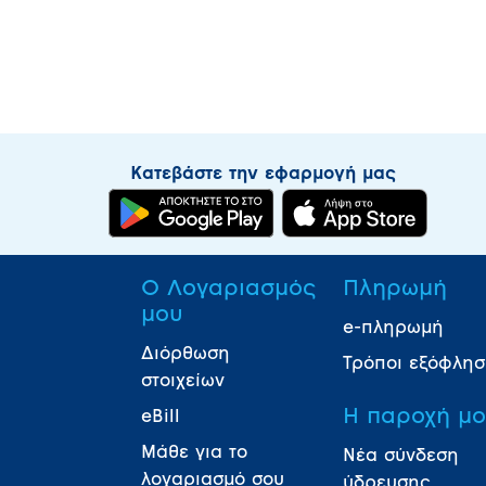
Κατεβάστε την εφαρμογή μας
Ο Λογαριασμός
Πληρωμή
μου
e-πληρωμή
Διόρθωση
Τρόποι εξόφλη
στοιχείων
Η παροχή μ
eBill
Μάθε για το
Νέα σύνδεση
λογαριασμό σου
ύδρευσης