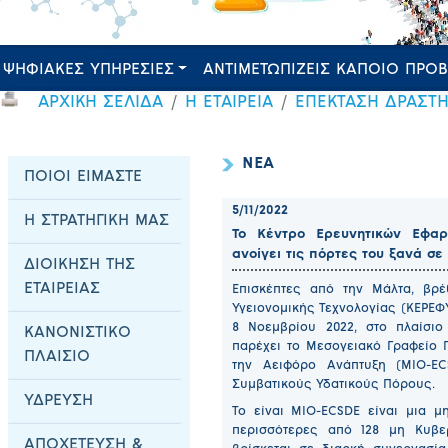
ΨΗΦΙΑΚΕΣ ΥΠΗΡΕΣΙΕΣ
ΑΝΤΙΜΕΤΩΠΙΖΕΙΣ ΚΑΠΟΙΟ ΠΡΟ
ΑΡΧΙΚΗ ΣΕΛΙΔΑ
Η ΕΤΑΙΡΕΙΑ
ΕΠΕΚΤΑΣΗ ΔΡΑΣΤ
ΝΕΑ
ΠΟΙΟΙ ΕΙΜΑΣΤΕ
5/11/2022
Η ΣΤΡΑΤΗΓΙΚΗ ΜΑΣ
Το Κέντρο Ερευνητικών Εφαρ
ανοίγει τις πόρτες του ξανά σε
ΔΙΟΙΚΗΣΗ ΤΗΣ
ΕΤΑΙΡΕΙΑΣ
Επισκέπτες από την Μάλτα, βρ
Υγειονομικής Τεχνολογίας (ΚΕΡΕΦ
8 Νοεμβρίου 2022, στο πλαίσι
ΚΑΝΟΝΙΣΤΙΚΟ
παρέχει το Μεσογειακό Γραφείο 
ΠΛΑΙΣΙΟ
την Αειφόρο Ανάπτυξη (MIO-E
Συμβατικούς Υδατικούς Πόρους.
ΥΔΡΕΥΣΗ
To είναι ΜΙΟ-ECSDE είναι μια 
περισσότερες από 128 μη Κυβε
ΑΠΟΧΕΤΕΥΣΗ &