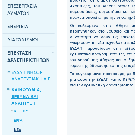
βρίσκεται σε διαρκή συνεργασί
ΕΠΕΞΕΡΓΑΣΙΑ
Ανάπτυξης, του Athens Water F
παρουσιάσεις, εργαστήρια και επ
ΛΥΜΑΤΩΝ
πραγματοποιείται με την υποστήρι
Οι καλεσμένοι στην Αθήνα 
ΕΝΕΡΓΕΙΑ
περιηγήθηκαν στο μουσείο και τι
δυνατότητα να δουν τις καινοτ
ΔΙΑΓΩΝΙΣΜΟΙ
γνωρίσουν τη νέα τεχνολογία επε
ΕΥΔΑΠ παρουσίασαν στην αίθο
ΕΠΕΚΤΑΣΗ
ερευνητικά προγράμματα της εταιρ
ΔΡΑΣΤΗΡΙΟΤΗΤΩΝ
του νερού της Αθήνας και συζητ
τομέα της ύδρευσης και της αποχ
ΕΥΔΑΠ ΝΗΣΩΝ
Το συγκεκριμένο πρόγραμμα, με δ
ΑΝΑΠΤΥΞΙΑΚΗ Α.Ε.
μια φορά την ΕΥΔΑΠ και το ΚΕΡΕΦ
για την ερευνητική δραστηριότητα κ
ΚΑΙΝΟΤΟΜΙΑ,
ΕΡΕΥΝΑ ΚΑΙ
ΑΝΑΠΤΥΞΗ
ΚΕΡΕΦΥΤ
ΕΡΓΑ
ΝΕΑ