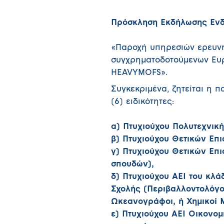
Πρόσκληση Εκδήλωσης Ενδ
«Παροχή υπηρεσιών ερευνητ
συγχρηματοδοτούμενων Ευ
HEAVYMOFS».
Συγκεκριμένα, ζητείται η π
(6) ειδικότητες:
α) Πτυχιούχου Πολυτεχνική
β) Πτυχιούχου Θετικών Επι
γ) Πτυχιούχου Θετικών Επ
σπουδών),
δ) Πτυχιούχου ΑΕΙ του κλ
Σχολής (Περιβαλλοντολόγοι
Ωκεανογράφοι, ή Χημικοί Μ
ε) Πτυχιούχου ΑΕΙ Οικονομ