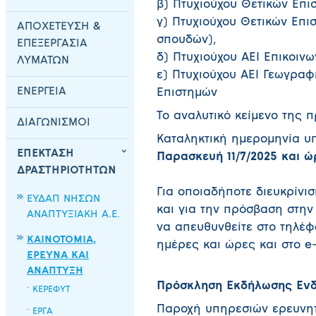
β) Πτυχιούχου Θετικών Επι
γ) Πτυχιούχου Θετικών Επι
ΑΠΟΧΕΤΕΥΣΗ &
σπουδών),
ΕΠΕΞΕΡΓΑΣΙΑ
δ) Πτυχιούχου ΑΕΙ Επικοινω
ΛΥΜΑΤΩΝ
ε) Πτυχιούχου ΑΕΙ Γεωγραφ
ΕΝΕΡΓΕΙΑ
Επιστημών
Το αναλυτικό κείμενο της 
ΔΙΑΓΩΝΙΣΜΟΙ
Καταληκτική ημερομηνία υ
ΕΠΕΚΤΑΣΗ
Παρασκευή 11/7/2025 και ώρ
ΔΡΑΣΤΗΡΙΟΤΗΤΩΝ
Για οποιαδήποτε διευκρίνι
ΕΥΔΑΠ ΝΗΣΩΝ
και για την πρόσβαση στην
ΑΝΑΠΤΥΞΙΑΚΗ Α.Ε.
να απευθυνθείτε στο τηλέφ
ΚΑΙΝΟΤΟΜΙΑ,
ημέρες και ώρες και στο e
ΕΡΕΥΝΑ ΚΑΙ
ΑΝΑΠΤΥΞΗ
Πρόσκληση Εκδήλωσης Εν
ΚΕΡΕΦΥΤ
Παροχή υπηρεσιών ερευνητ
ΕΡΓΑ