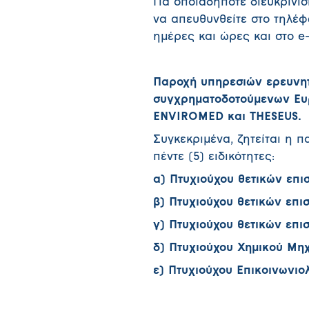
Για οποιαδήποτε διευκρίνι
να απευθυνθείτε στο τηλέφ
ημέρες και ώρες και στο e
Παροχή υπηρεσιών ερευνητ
συγχρηματοδοτούμενων Ευ
ENVIROMED και THESEUS.
Συγκεκριμένα, ζητείται η 
πέντε (5) ειδικότητες:
α) Πτυχιούχου θετικών επι
β) Πτυχιούχου θετικών επι
γ) Πτυχιούχου θετικών επι
δ) Πτυχιούχου Χημικού Μη
ε) Πτυχιούχου Επικοινωνιο