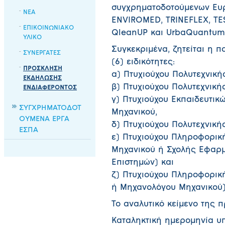
συγχρηματοδοτούμενων Ευ
ΝΕΑ
ENVIROMED, TRINEFLEX, TE
ΕΠΙΚΟΙΝΩΝΙΑΚΟ
QleanUP και UrbaQuantum
ΥΛΙΚΟ
Συγκεκριμένα, ζητείται η π
ΣΥΝΕΡΓΑΤΕΣ
(6) ειδικότητες:
ΠΡΟΣΚΛΗΣΗ
α) Πτυχιούχου Πολυτεχνική
ΕΚΔΗΛΩΣΗΣ
β) Πτυχιούχου Πολυτεχνική
ΕΝΔΙΑΦΕΡΟΝΤΟΣ
γ) Πτυχιούχου Εκπαιδευτικ
ΣΥΓΧΡΗΜΑΤΟΔΟΤ
Μηχανικού,
ΟΥΜΕΝΑ ΕΡΓΑ
δ) Πτυχιούχου Πολυτεχνική
ΕΣΠΑ
ε) Πτυχιούχου Πληροφορικ
Μηχανικού ή Σχολής Εφαρ
Επιστημών) και
ζ) Πτυχιούχου Πληροφορικ
ή Μηχανολόγου Μηχανικού
Το αναλυτικό κείμενο της 
Καταληκτική ημερομηνία υ