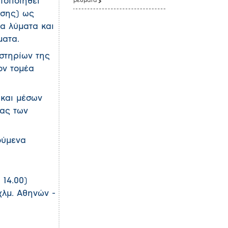
τοποιηθεί
ρεύματα
υσης) ως
ια λύματα και
ματα.
αστηρίων της
ον τομέα
 και μέσων
τας των
ούμενα
 14.00)
χλμ. Αθηνών -