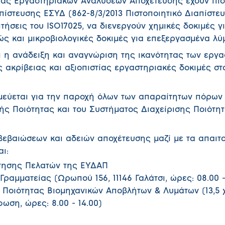
ίας Εργαστηριακών Αναλύσεων Αποχέτευσης έχουν πισ
πίστευσης ΕΣΥΔ (862-8/3/2013 Πιστοποιητικό Διαπίστε
τήσεις του ISO17025, να διενεργούν χημικές δοκιμές γ
ς και μικροβιολογικές δοκιμές για επεξεργασμένα λύ
ι η ανάδειξη και αναγνώριση της ικανότητας των εργ
ακρίβειας και αξιοπιστίας εργαστηριακές δοκιμές στ
μεύεται για την παροχή όλων των απαραίτητων πόρων
ής Ποιότητας και του Συστήματος Διαχείρισης Ποιότη
βεβαιώσεων και αδειών αποχέτευσης μαζί με τα απαιτ
ι:
έτησης Πελατών της ΕΥΔΑΠ
Γραμματείας (Ωρωπού 156, 11146 Γαλάτσι, ώρες: 08.00 -
 Ποιότητας Βιομηχανικών Αποβλήτων & Λυμάτων (13,5 
ωση, ώρες: 8.00 - 14.00)