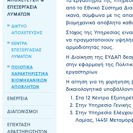
ΑΠΟΧΕΤΕΥΣΗ &
Τα εργαστήρια της Υπηρεσ
ΕΠΕΞΕΡΓΑΣΙΑ
από το Εθνικό Σύστημα Δια
ΛΥΜΑΤΩΝ
ικανά, σύμφωνα με τις απαι
βιομηχανικά απόβλητα καθώ
ΔΙΚΤΥΟ
Στόχος της Υπηρεσίας είνα
ΑΠΟΧΕΤΕΥΣΗΣ
να πραγματοποιούν υψηλής 
ΚΕΝΤΡΑ
αρμοδιότητάς τους.
ΕΠΕΞΕΡΓΑΣΙΑΣ
ΛΥΜΑΤΩΝ
Η Διοίκηση της ΕΥΔΑΠ δεσ
στην εφαρμογή της Πολιτικ
ΠΟΙΟΤΙΚΑ
εργαστηρίων.
ΧΑΡΑΚΤΗΡΙΣΤΙΚΑ
ΒΙΟΜΗΧΑΝΙΚΩΝ
Η αίτηση για τη χορήγηση 
ΑΠΟΒΛΗΤΩΝ
δικαιολογητικά υποβάλλοντα
Στα 12 Κέντρα Εξυπηρ
ΕΝΕΡΓΕΙΑ
Στην Υπηρεσία Γενικής 
ΔΙΑΓΩΝΙΣΜΟΙ
Στην Υπηρεσία Ελέγχου
Λαμίας, 14451 Μεταμόρφ
ΕΠΕΚΤΑΣΗ
ΔΡΑΣΤΗΡΙΟΤΗΤΩΝ