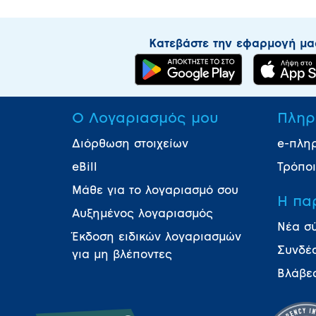
Κατεβάστε την εφαρμογή μα
Ο Λογαριασμός μου
Πληρ
Διόρθωση στοιχείων
e-πλη
eBill
Τρόπο
Μάθε για το λογαριασμό σου
Η πα
Αυξημένος λογαριασμός
Νέα σ
Έκδοση ειδικών λογαριασμών
Συνδέ
για μη βλέποντες
Βλάβε