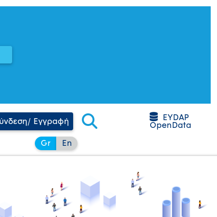
EYDAP
ύνδεση/ Εγγραφή
OpenData
Gr
En