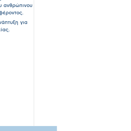
ου ανθρώπινου
μφέροντος.
νάπτυξη για
ίας.