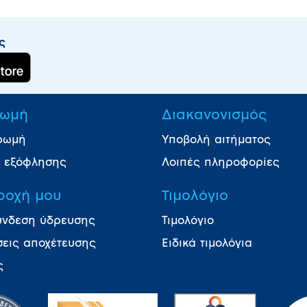
ς
ωμή
Διακανονισμός
ρωμή
Υποβολή αιτήματος
ι εξόφλησης
Λοιπές πληροφορίες
ροχή μου
Τιμολόγιο
ύνδεση ύδρευσης
Τιμολόγιο
σεις αποχέτευσης
Ειδικά τιμολόγια
ς