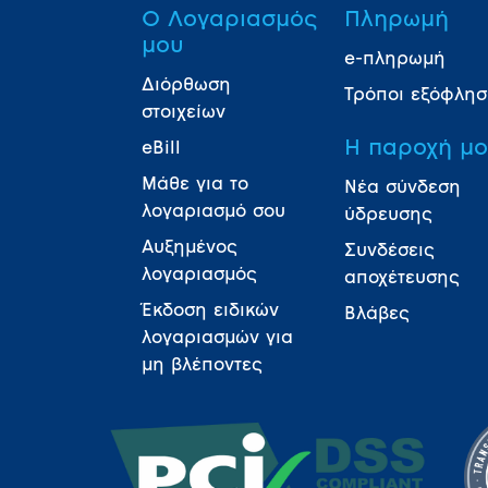
Ο Λογαριασμός
Πληρωμή
μου
e-πληρωμή
Διόρθωση
Τρόποι εξόφλη
στοιχείων
Η παροχή μ
eBill
Μάθε για το
Νέα σύνδεση
λογαριασμό σου
ύδρευσης
Αυξημένος
Συνδέσεις
λογαριασμός
αποχέτευσης
Έκδοση ειδικών
Βλάβες
λογαριασμών για
μη βλέποντες