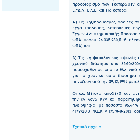
προσδιορισμό των εκατέρωθεν α
Ε.ΥΔ.Α.Π. Α.Ε. και ειδικότερα:
Α) Τις ληξιπρόθεσμες οφειλές το
Έργα Υποδομής, Κατασκευές Έργ
Έργων Αντιπλημμυρικής Προστασίας 
ΦΠΑ ποσού 26.035.930,11 € πλέο
ΦΠΑ) και
Β) Τις μη φορολογικές οφειλές τ
χρονικό διάστημα από 25/10/200
παρασχεθέντος από το Ελληνικό 
για το χρονικό αυτό διάστημα
πηγάζουν από την 09/12/1999 μετα
Οι κ.κ. Μέτοχοι αποδέχθηκαν αν
την εν λόγω ΚΥΑ και παραιτήθη
πλειοψηφία, με ποσοστό 96,44%
4179/2013 (Φ.Ε.Κ. Α΄175/8-8-2013) ορί
Σχετικό αρχείο