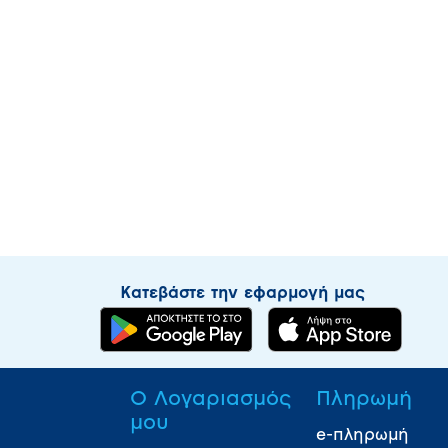
Κατεβάστε την εφαρμογή μας
Ο Λογαριασμός
Πληρωμή
μου
e-πληρωμή