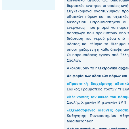
κοινωνικό αγαθό, ως οικονομι
θεματικές ενότητες οι οποίες κι
Συγκεκριμένα αναπτύχθηκαν προ
υδατικών πόρων και τις σχετικέ
Μεσογείου. Παρουσιάστηκαν οι 
ενέργειας που μπορεί να παραχθ
παράγωγα που προκύπτουν από τ
διάσταση του νερού μέσα από 
ύδατος και τέθηκε το δίλημμα 
υποστηριζόμενη η κάθε άποψη από 
Οι παρουσιάσεις έγιναν από Έλλ
Σχολών.
Ακολουθούν τα
ηλεκτρονικά αρχε
Αειφορία των υδατικών πόρων και 
«Προοπτική διαχείρισης υδατι
Ειδικός Γραμματέας Υδάτων ΥΠΕΚ
«Κλείνοντας τον κύκλο του πόσιμ
Σχολής Χημικών Μηχανικών ΕΜΠ
«Εξελισσόμενες διεθνείς δραστη
Καθηγητής Πανεπιστημίου Αθη
Mediterranean