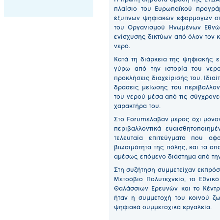
Η πρώτη δημόσια δράση της ΕΥΔΑ
πλαίσιο του Ευρωπαϊκού προγρά
έξυπνων ψηφιακών εφαρμογών στ
του Οργανισμού Ηνωμένων Εθνών
ενίσχυσης δικτύων από όλον τον 
νερό.
Κατά τη διάρκεια της ψηφιακής 
γύρω από την ιστορία του νερο
προκλήσεις διαχείρισής του. Ιδια
δράσεις μείωσης του περιβαλλο
του νερού μέσα από τις σύγχρονε
χαρακτήρα του.
Στο Forumέλαβαν μέρος όχι μόνον
περιβαλλοντικά ευαισθητοποιημ
τελευταία επιτεύγματα που αφ
βιωσιμότητα της πόλης, και τα ο
αμέσως επόμενο διάστημα από την
Στη συζήτηση συμμετείχαν εκπρόσ
Μετσόβιο Πολυτεχνείο, το Εθνικό
Θαλάσσιων Ερευνών και το Κέντρ
ήταν η συμμετοχή του κοινού ζ
ψηφιακά συμμετοχικά εργαλεία.