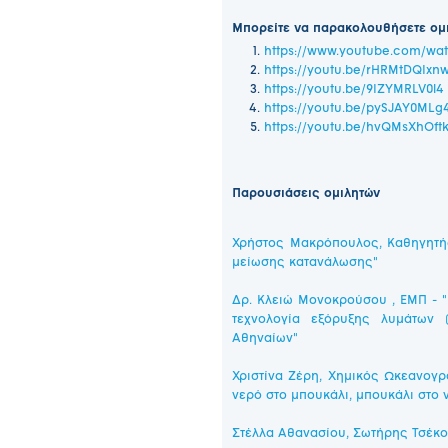
Μπορείτε να παρακολουθήσετε ομ
https://www.youtube.com/wa
https://youtu.be/rHRMtDQIxn
https://youtu.be/9IZYMRLV0l4
https://youtu.be/pySJAY0MLg
https://youtu.be/hvQMsXhOft
Παρουσιάσεις ομιλητών
Χρήστος Μακρόπουλος, Καθηγητής
μείωσης κατανάλωσης"
Δρ. Κλειώ Μονοκρούσου , ΕΜΠ - 
τεχνολογία εξόρυξης λυμάτων 
Αθηναίων"
Χριστίνα Ζέρη, Χημικός Ωκεανογρ
νερό στο μπουκάλι, μπουκάλι στο 
Στέλλα Αθανασίου, Σωτήρης Τσέκος