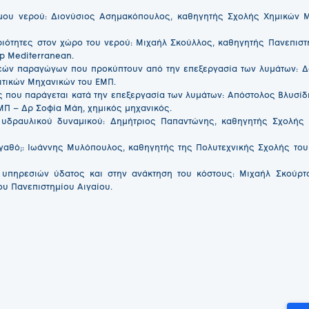
ιμου νερού: Διονύσιος Ασημακόπουλος, καθηγητής Σχολής Χημικών 
ριότητες στον χώρο του νερού: Μιχαήλ Σκούλλος, καθηγητής Πανεπιστ
p Mediterranean.
ρεών παραγώγων που προκύπτουν από την επεξεργασία των λυμάτων: 
ιτικών Μηχανικών του ΕΜΠ.
ος που παράγεται κατά την επεξεργασία των λυμάτων: Απόστολος Βλυσί
Π – Δρ Σοφία Μάη, χημικός μηχανικός.
υ υδραυλικού δυναμικού: Δημήτριος Παπαντώνης, καθηγητής Σχολή
αγαθό;: Ιωάννης Μυλόπουλος, καθηγητής της Πολυτεχνικής Σχολής του
 υπηρεσιών ύδατος και στην ανάκτηση του κόστους: Μιχαήλ Σκούρτ
ου Πανεπιστημίου Αιγαίου.