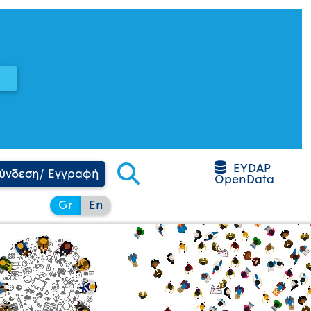
EYDAP
ύνδεση/ Εγγραφή
OpenData
Gr
En