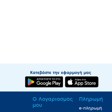
Κατεβάστε την εφαρμογή μας
Ο Λογαριασμός
Πληρωμή
μου
e-πληρωμή